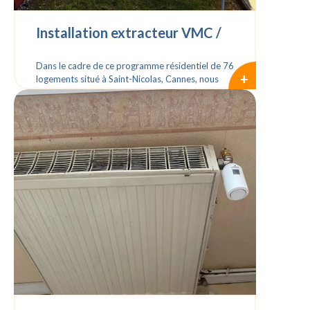
Installation extracteur VMC /
système CVC à St Nicolas,
Dans le cadre de ce programme résidentiel de 76
Cannes
+
logements situé à Saint-Nicolas, Cannes, nous
avons assuré la réalisation complète des lots
CVC, confirmant notre positionnement comme
partenaire technique de référence pour les
opérations de logements collectifs.
De la conception à la mise en service, nos
équipes ont accompagné le projet avec un
objectif clair : garantir un haut niveau de confort
pour les futurs occupants tout en répondant aux
exigences de performance énergétique et de
maîtrise des coûts du promoteur.
Grâce à une organisation rigoureuse et une
coordination étroite avec l’ensemble des
intervenants, nous avons livré des installations
fiables, durables et parfaitement intégrées à
l’architecture de la résidence.
Cette opération illustre notre capacité à
sécuriser des projets d’envergure et à apporter